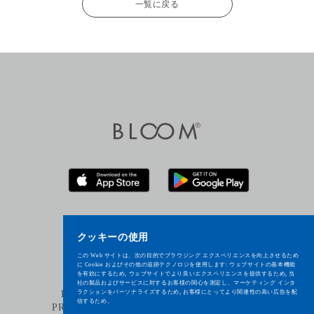
一覧に戻る
クッキーの使用
この Web サイトは、次の目的でブラウジング エクスペリエンスを向上させるため
に Cookie およびその他の追跡テクノロジを使用します:
ウェブサイトの基本機能
を有効にするため
,
ウェブサイトでより良いエクスペリエンスを提供するため
,
当
社の製品およびサービスに対するお客様の関心を測定し、マーケティング インタ
ラクションをパーソナライズするため
,
お客様にとってより関連性の高い広告を配
REPAIR
Q&A
CUSTOMER SERVICE
信するため
。
PRIVACY POLICY
RECRUIT
COMPANY